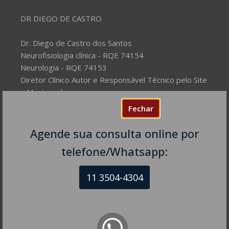
DR DIEGO DE CASTRO
Dr. Diego de Castro dos Santos
Neurofisiologia clínica - RQE 74154
Neurologia - RQE 74153
Diretor Clínico Autor e Responsável Técnico pelo Site
– Mantenedor.
Fechar
Missão do Site:
Prover Soluções cada vez mais
completas de forma facilitada para a gestão da saúde
Agende sua consulta online por
e o bem-estar das pessoas, com excelência,
telefone/Whatsapp:
humanidade e sustentabilidade. Destinado ao
público em geral.
11 3504-4304
NEUROLOGISTA EM SÃO PAULO – SP
CRM-SP 160074