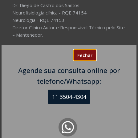
Dr. Diego de Castro dos Santos
Neurofisiologia clínica - RQE 74154
Neurologia - RQE 74153
Diretor Clínico Autor e Responsável Técnico pelo Site
– Mantenedor.
Missão do Site:
Prover Soluções cada vez mais
Fechar
completas de forma facilitada para a gestão da saúde
e o bem-estar das pessoas, com excelência,
Agende sua consulta online por
humanidade e sustentabilidade. Destinado ao
público em geral.
telefone/Whatsapp:
11 3504-4304
NEUROLOGISTA EM SÃO PAULO – SP
CRM-SP 160074
R. Itapeva, 518 - sala 1301
Bela Vista - São Paulo - SP
CEP: 01332-904