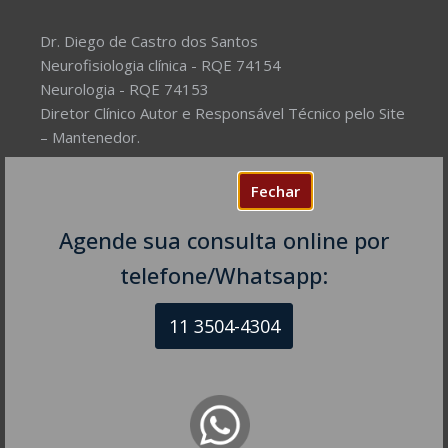
Dr. Diego de Castro dos Santos
Neurofisiologia clínica - RQE 74154
Neurologia - RQE 74153
Diretor Clínico Autor e Responsável Técnico pelo Site
– Mantenedor.
Missão do Site:
Prover Soluções cada vez mais
Fechar
completas de forma facilitada para a gestão da saúde
e o bem-estar das pessoas, com excelência,
Agende sua consulta online por
humanidade e sustentabilidade. Destinado ao
telefone/Whatsapp:
público em geral.
11 3504-4304
NEUROLOGISTA EM SÃO PAULO – SP
CRM-SP 160074
R. Itapeva, 518 - sala 1301
Bela Vista - São Paulo - SP