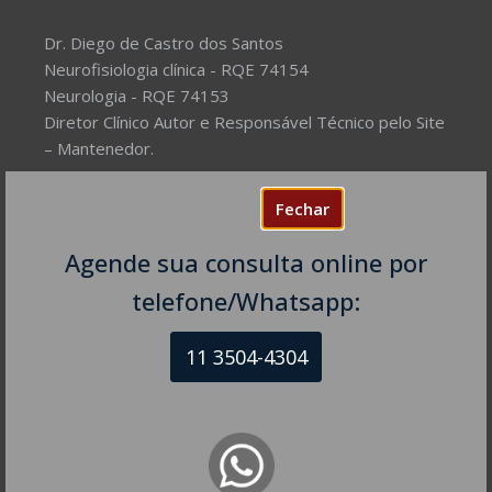
Dr. Diego de Castro dos Santos
Neurofisiologia clínica - RQE 74154
Neurologia - RQE 74153
Diretor Clínico Autor e Responsável Técnico pelo Site
– Mantenedor.
Missão do Site:
Prover Soluções cada vez mais
Fechar
completas de forma facilitada para a gestão da saúde
e o bem-estar das pessoas, com excelência,
Agende sua consulta online por
humanidade e sustentabilidade. Destinado ao
telefone/Whatsapp:
público em geral.
11 3504-4304
NEUROLOGISTA EM SÃO PAULO – SP
CRM-SP 160074
R. Itapeva, 518 - sala 1301
Bela Vista - São Paulo - SP