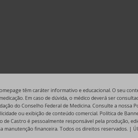
mepage têm caráter informativo e educacional. O seu conte
edicação. Em caso de dúvida, o médico deverá ser consultado
ação do Conselho Federal de Medicina. Consulte a nossa Polí
cidade ou exibição de conteúdo comercial. Política de Ban
go de Castro é pessoalmente responsável pela produção, edi
ua manutenção financeira. Todos os direitos reservados. | 