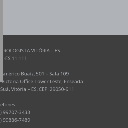
UROLOGISTA VITÓRIA – ES
M-ES 11.111
. Américo Buaiz, 501 – Sala 109
 Victória Office Tower Leste, Enseada
Suá, Vitória – ES, CEP: 29050-911
lefones:
7) 99707-3433
7) 99886-7489