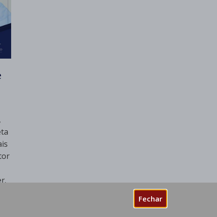
e
,
eta
ais
tor
r.
Fechar
 de