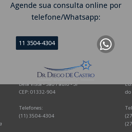
Agende sua consulta online por
telefone/Whatsapp:
11 3504-4304
NEUROLOGISTA EM SÃO PAULO – SP
NE
CRM-SP 160074
CR
R. Itapeva, 518 - sala 1301
Av
Bela Vista - São Paulo - SP
Ed.
CEP: 01332-904
do 
Telefones:
Te
(11) 3504-4304
(2
a
(2