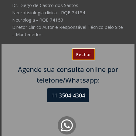
Dr. Diego de Castro dos Santos
Neurofisiologia clínica - RQE 74154
Neurologia - RQE 74153
Diretor Clínico Autor e Responsável Técnico pelo Site
– Mantenedor.
Missão do Site:
Prover Soluções cada vez mais
Fechar
completas de forma facilitada para a gestão da saúde
e o bem-estar das pessoas, com excelência,
Agende sua consulta online por
humanidade e sustentabilidade. Destinado ao
público em geral.
telefone/Whatsapp:
11 3504-4304
NEUROLOGISTA EM SÃO PAULO – SP
CRM-SP 160074
R. Itapeva, 518 - sala 1301
Bela Vista - São Paulo - SP
CEP: 01332-904