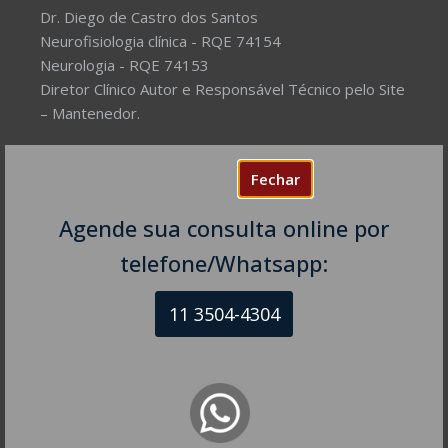
Dr. Diego de Castro dos Santos
Neurofisiologia clínica - RQE 74154
Neurologia - RQE 74153
Diretor Clínico Autor e Responsável Técnico pelo Site
– Mantenedor.
Missão do Site:
Prover Soluções cada vez mais
Fechar
completas de forma facilitada para a gestão da saúde
e o bem-estar das pessoas, com excelência,
Agende sua consulta online por
humanidade e sustentabilidade. Destinado ao
público em geral.
telefone/Whatsapp:
11 3504-4304
NEUROLOGISTA EM SÃO PAULO – SP
CRM-SP 160074
R. Itapeva, 518 - sala 1301
Bela Vista - São Paulo - SP
CEP: 01332-904