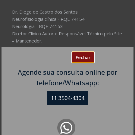
Dr. Diego de Castro dos Santos
Neurofisiologia clínica - RQE 74154
Neurologia - RQE 74153
Diretor Clínico Autor e Responsável Técnico pelo Site
– Mantenedor.
Missão do Site:
Prover Soluções cada vez mais
Fechar
completas de forma facilitada para a gestão da saúde
e o bem-estar das pessoas, com excelência,
Agende sua consulta online por
humanidade e sustentabilidade. Destinado ao
telefone/Whatsapp:
público em geral.
11 3504-4304
NEUROLOGISTA EM SÃO PAULO – SP
CRM-SP 160074
R. Itapeva, 518 - sala 1301
Bela Vista - São Paulo - SP