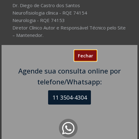
Dr. Diego de Castro dos Santos
Neurofisiologia clínica - RQE 74154
Neurologia - RQE 74153
Diretor Clínico Autor e Responsável Técnico pelo Site
– Mantenedor.
Missão do Site:
Prover Soluções cada vez mais
Fechar
completas de forma facilitada para a gestão da saúde
e o bem-estar das pessoas, com excelência,
Agende sua consulta online por
humanidade e sustentabilidade. Destinado ao
público em geral.
telefone/Whatsapp:
11 3504-4304
NEUROLOGISTA EM SÃO PAULO – SP
CRM-SP 160074
R. Itapeva, 518 - sala 1301
Bela Vista - São Paulo - SP
CEP: 01332-904