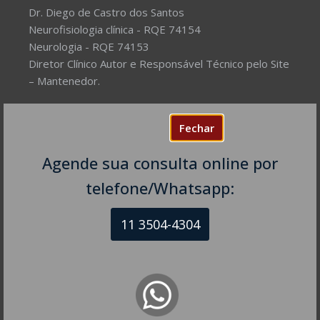
Dr. Diego de Castro dos Santos
Neurofisiologia clínica - RQE 74154
Neurologia - RQE 74153
Diretor Clínico Autor e Responsável Técnico pelo Site
– Mantenedor.
Missão do Site:
Prover Soluções cada vez mais
Fechar
completas de forma facilitada para a gestão da saúde
e o bem-estar das pessoas, com excelência,
Agende sua consulta online por
humanidade e sustentabilidade. Destinado ao
público em geral.
telefone/Whatsapp:
11 3504-4304
NEUROLOGISTA EM SÃO PAULO – SP
CRM-SP 160074
R. Itapeva, 518 - sala 1301
Bela Vista - São Paulo - SP
CEP: 01332-904