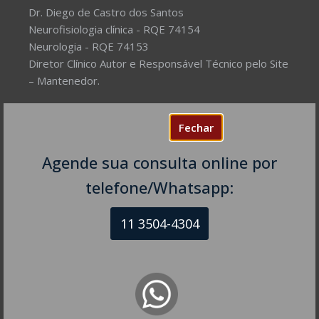
Dr. Diego de Castro dos Santos
Neurofisiologia clínica - RQE 74154
Neurologia - RQE 74153
Diretor Clínico Autor e Responsável Técnico pelo Site
– Mantenedor.
Missão do Site:
Prover Soluções cada vez mais
Fechar
completas de forma facilitada para a gestão da saúde
e o bem-estar das pessoas, com excelência,
Agende sua consulta online por
humanidade e sustentabilidade. Destinado ao
público em geral.
telefone/Whatsapp:
11 3504-4304
NEUROLOGISTA EM SÃO PAULO – SP
CRM-SP 160074
R. Itapeva, 518 - sala 1301
Bela Vista - São Paulo - SP
CEP: 01332-904