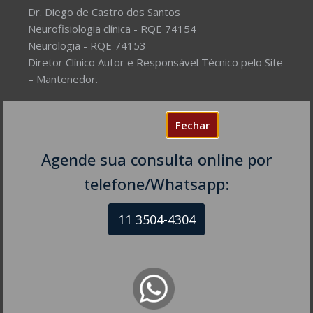
Dr. Diego de Castro dos Santos
Neurofisiologia clínica - RQE 74154
Neurologia - RQE 74153
Diretor Clínico Autor e Responsável Técnico pelo Site
– Mantenedor.
Missão do Site:
Prover Soluções cada vez mais
Fechar
completas de forma facilitada para a gestão da saúde
e o bem-estar das pessoas, com excelência,
Agende sua consulta online por
humanidade e sustentabilidade. Destinado ao
público em geral.
telefone/Whatsapp:
11 3504-4304
NEUROLOGISTA EM SÃO PAULO – SP
CRM-SP 160074
R. Itapeva, 518 - sala 1301
Bela Vista - São Paulo - SP
CEP: 01332-904