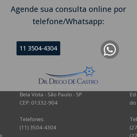
Agende sua consulta online por
telefone/Whatsapp:
11 3504-4304
NEUROLOGISTA EM SÃO PAULO – SP
NE
CRM-SP 160074
CR
R. Itapeva, 518 - sala 1301
Av
Bela Vista - São Paulo - SP
Ed.
CEP: 01332-904
do 
Telefones:
Te
(11) 3504-4304
(2
a
(2