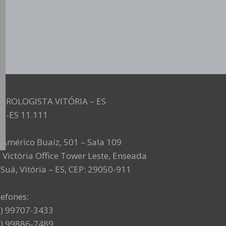
UROLOGISTA VITÓRIA – ES
M-ES 11.111
. Américo Buaiz, 501 – Sala 109
 Victória Office Tower Leste, Enseada
Suá, Vitória – ES, CEP: 29050-911
lefones:
7) 99707-3433
7) 99886-7489