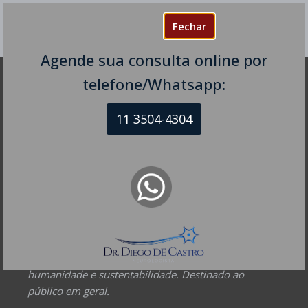
Fechar
Agende sua consulta online por
telefone/Whatsapp:
DR DIEGO DE CASTRO
11 3504-4304
Dr. Diego de Castro dos Santos
Neurofisiologia clínica - RQE 74154
Neurologia - RQE 74153
Diretor Clínico Autor e Responsável Técnico pelo Site
– Mantenedor.
Missão do Site:
Prover Soluções cada vez mais
completas de forma facilitada para a gestão da saúde
e o bem-estar das pessoas, com excelência,
humanidade e sustentabilidade. Destinado ao
público em geral.