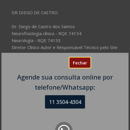
DR DIEGO DE CASTRO
Dr. Diego de Castro dos Santos
Neurofisiologia clínica - RQE 74154
Neurologia - RQE 74153
Diretor Clínico Autor e Responsável Técnico pelo Site
– Mantenedor.
Fechar
Missão do Site:
Prover Soluções cada vez mais
completas de forma facilitada para a gestão da saúde
Agende sua consulta online por
e o bem-estar das pessoas, com excelência,
telefone/Whatsapp:
humanidade e sustentabilidade. Destinado ao
público em geral.
11 3504-4304
NEUROLOGISTA EM SÃO PAULO – SP
CRM-SP 160074