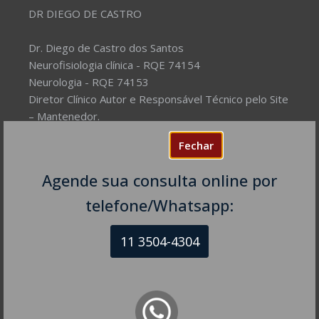
DR DIEGO DE CASTRO
Dr. Diego de Castro dos Santos
Neurofisiologia clínica - RQE 74154
Neurologia - RQE 74153
Diretor Clínico Autor e Responsável Técnico pelo Site
– Mantenedor.
Fechar
Missão do Site:
Prover Soluções cada vez mais
completas de forma facilitada para a gestão da saúde
Agende sua consulta online por
e o bem-estar das pessoas, com excelência,
telefone/Whatsapp:
humanidade e sustentabilidade. Destinado ao
público em geral.
11 3504-4304
NEUROLOGISTA EM SÃO PAULO – SP
CRM-SP 160074
R. Itapeva, 518 - sala 1301