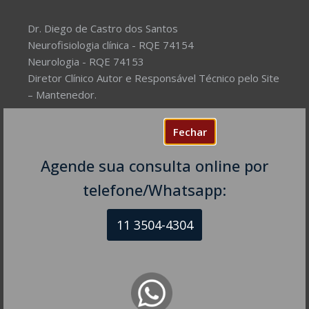
Dr. Diego de Castro dos Santos
Neurofisiologia clínica - RQE 74154
Neurologia - RQE 74153
Diretor Clínico Autor e Responsável Técnico pelo Site
– Mantenedor.
Missão do Site:
Prover Soluções cada vez mais
Fechar
completas de forma facilitada para a gestão da saúde
e o bem-estar das pessoas, com excelência,
Agende sua consulta online por
humanidade e sustentabilidade. Destinado ao
telefone/Whatsapp:
público em geral.
11 3504-4304
NEUROLOGISTA EM SÃO PAULO – SP
CRM-SP 160074
R. Itapeva, 518 - sala 1301
Bela Vista - São Paulo - SP