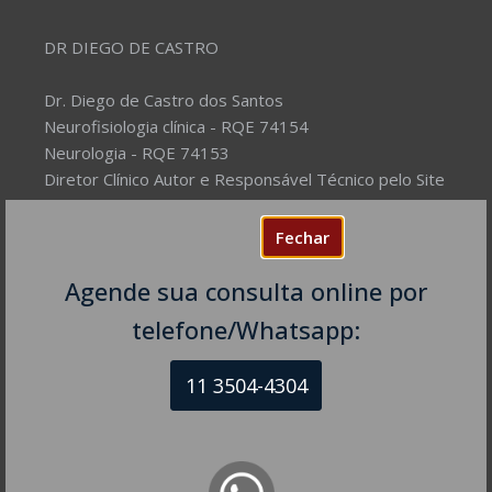
DR DIEGO DE CASTRO
Dr. Diego de Castro dos Santos
Neurofisiologia clínica - RQE 74154
Neurologia - RQE 74153
Diretor Clínico Autor e Responsável Técnico pelo Site
– Mantenedor.
Fechar
Missão do Site:
Prover Soluções cada vez mais
completas de forma facilitada para a gestão da saúde
Agende sua consulta online por
e o bem-estar das pessoas, com excelência,
telefone/Whatsapp:
humanidade e sustentabilidade. Destinado ao
público em geral.
11 3504-4304
NEUROLOGISTA EM SÃO PAULO – SP
CRM-SP 160074