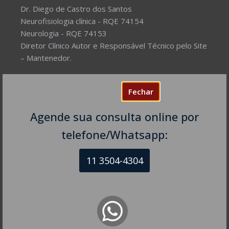
Dr. Diego de Castro dos Santos
Neurofisiologia clínica - RQE 74154
Neurologia - RQE 74153
Diretor Clínico Autor e Responsável Técnico pelo Site
– Mantenedor.
Missão do Site:
Prover Soluções cada vez mais
Fechar
completas de forma facilitada para a gestão da saúde
e o bem-estar das pessoas, com excelência,
Agende sua consulta online por
humanidade e sustentabilidade. Destinado ao
público em geral.
telefone/Whatsapp:
11 3504-4304
NEUROLOGISTA EM SÃO PAULO – SP
CRM-SP 160074
R. Itapeva, 518 - sala 1301
Bela Vista - São Paulo - SP
CEP: 01332-904