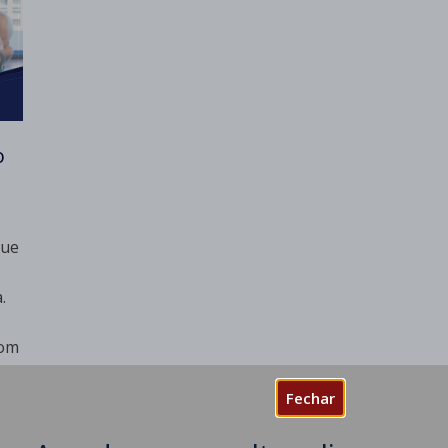
o
que
.
com
o
Fechar