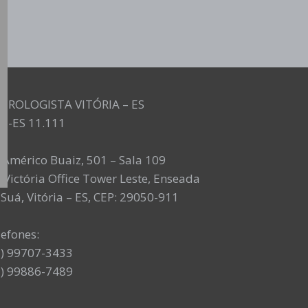
UROLOGISTA VITÓRIA – ES
M-ES 11.111
. Américo Buaiz, 501 – Sala 109
 Victória Office Tower Leste, Enseada
Suá, Vitória – ES, CEP: 29050-911
lefones:
7) 99707-3433
7) 99886-7489