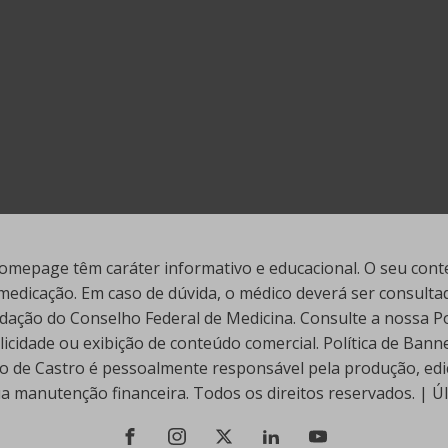
mepage têm caráter informativo e educacional. O seu conte
edicação. Em caso de dúvida, o médico deverá ser consultado
ação do Conselho Federal de Medicina. Consulte a nossa Polí
cidade ou exibição de conteúdo comercial. Política de Ban
go de Castro é pessoalmente responsável pela produção, edi
ua manutenção financeira. Todos os direitos reservados. | 