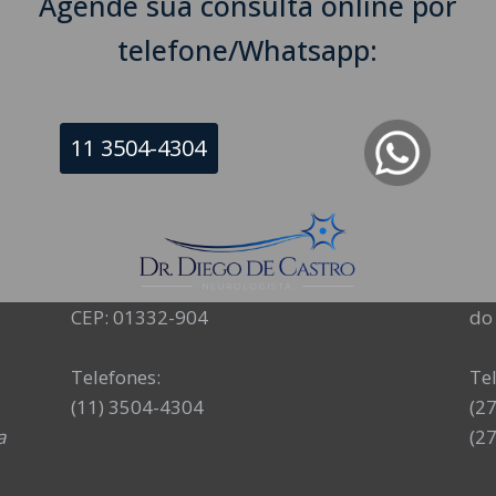
Agende sua consulta online por
telefone/Whatsapp:
11 3504-4304
NEUROLOGISTA EM SÃO PAULO – SP
NE
CRM-SP 160074
CR
R. Itapeva, 518 - sala 1301
Av
Bela Vista - São Paulo - SP
Ed.
CEP: 01332-904
do 
Telefones:
Te
(11) 3504-4304
(2
a
(2