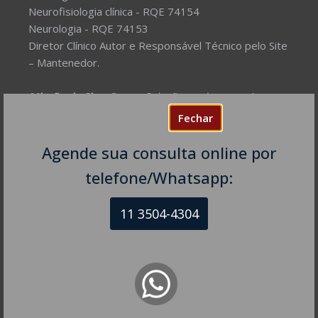
Neurofisiologia clínica - RQE 74154
Neurologia - RQE 74153
Diretor Clínico Autor e Responsável Técnico pelo Site
– Mantenedor.
Missão do Site:
Prover Soluções cada vez mais
completas de forma facilitada para a gestão da saúde
Fechar
e o bem-estar das pessoas, com excelência,
humanidade e sustentabilidade. Destinado ao
Agende sua consulta online por
público em geral.
telefone/Whatsapp:
NEUROLOGISTA EM SÃO PAULO – SP
11 3504-4304
CRM-SP 160074
R. Itapeva, 518 - sala 1301
Bela Vista - São Paulo - SP
CEP: 01332-904