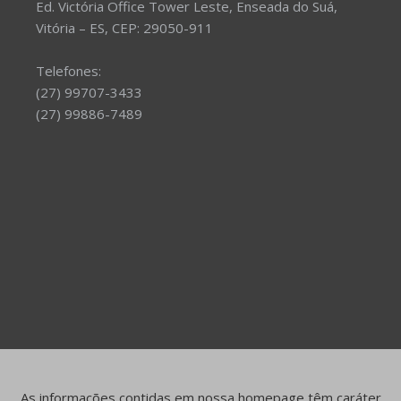
Ed. Victória Office Tower Leste, Enseada do Suá,
Vitória – ES, CEP: 29050-911
Telefones:
(27) 99707-3433
(27) 99886-7489
As informações contidas em nossa homepage têm caráter