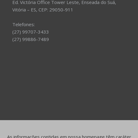
Ed. Victória Office Tower Leste, Enseada do Suá,
Vitória – ES, CEP: 29050-911
Telefones:
(27) 99707-3433
(27) 99886-7489
As informações contidas em nossa homepage têm caráter