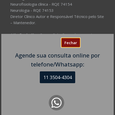
Neurofisiologia clínica - RQE 74154
Neurologia - RQE 74153
Diretor Clínico Autor e Responsável Técnico pelo Site
– Mantenedor.
Missão do Site:
Prover Soluções cada vez mais
completas de forma facilitada para a gestão da saúde
Fechar
e o bem-estar das pessoas, com excelência,
humanidade e sustentabilidade. Destinado ao
Agende sua consulta online por
público em geral.
telefone/Whatsapp:
NEUROLOGISTA EM SÃO PAULO – SP
11 3504-4304
CRM-SP 160074
R. Itapeva, 518 - sala 1301
Bela Vista - São Paulo - SP
CEP: 01332-904